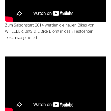
Zum Saisonstart 2014 werden die neuen Bikes von
WHEELER, BiXS & E:Bike BionX in das «Testcenter
Toscana» geliefert.